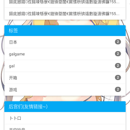
鍗庣撼鍏徃鍚堜綔寮€鎴锋墍闇€鏉愭枡锛熺數璇濆彿鐮?5587291507 寰俊STS5099: 华纳圣淘沙开户步骤详解（183-8890-9465—?...
鍗庣撼鍏徃鍚堜綔寮€鎴锋墍闇€鏉愭枡锛熺數璇濆彿鐮?5587291507 寰俊STS5099: 华纳圣淘沙开户步骤详解（183-8890-9465—?...
标签
日本
2
galgame
2
gal
2
开箱
2
游戏
2
后宫们(友情链接~）
卜卜口