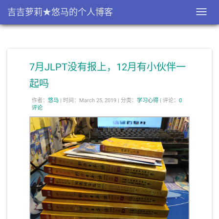
吉吉萝莉★悠马的个人博客
Toggl
navig
7月JLPT没有报上，12月有小伙伴一
起吗
作者：
悠马
|
时间：March 25, 2019 |
分类：
学习心得
|
评论：
0
评论