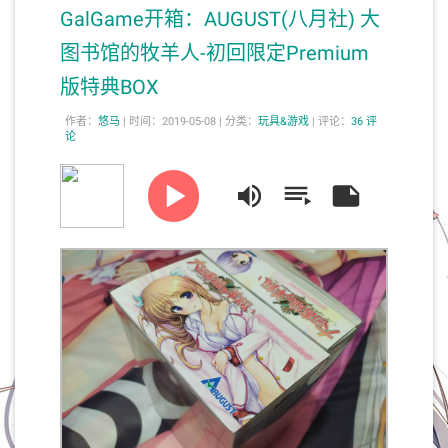
GalGame开箱：AUGUST(八月社) 大
图书馆的牧羊人-初回限定Premium
版特典BOX
作者：
悠马
|
时间：2019-05-08 |
分类：
玩具&游戏
|
评论：
36 评
论
ストレイトシープ
Ceui