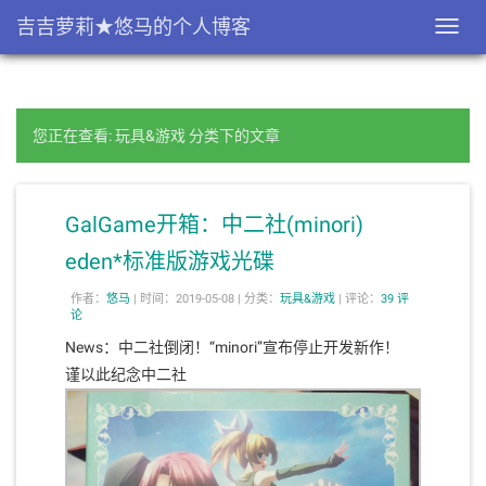
吉吉萝莉★悠马的个人博客
Toggl
navig
您正在查看: 玩具&游戏 分类下的文章
GalGame开箱：中二社(minori)
eden*标准版游戏光碟
作者：
悠马
|
时间：2019-05-08 |
分类：
玩具&游戏
|
评论：
39 评
论
News：中二社倒闭！“minori”宣布停止开发新作！
谨以此纪念中二社