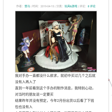
作者：
悠马
|
时间：2019-04-15 |
分类：
玩具&游戏
|
评论：
8 评论
我对手办一直都没什么欲求，就初中买过几个之后就
没有入再入了
直到一年前看到这个手办的制作消息，我特别心动，
对当时的朋友说一定要买
结果昨年并没有预定，今年2月份出货以后看了下钱
包也没有入