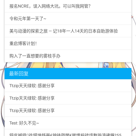
报名NCRE，误入网络大坑。可以叫我网管？
令和元年第一天了~
美与动漫的探索之旅 — 记18年一人14天的日本自助游体验
重启博客计划！
购入了一直想要的雾枝手办
最新回复
Ttzip天天绿软: 感谢分享
Ttzip天天绿软: 感谢分享
Ttzip天天绿软: 感谢分享
Test: 好久不见~
鍗庣撼鍏徃鍚堜綔寮€鎴锋墍闇€鏉愭枡锛熺數璇濆彿鐮?5587291507 寰俊STS5099: 华纳圣淘沙公司开户新手教程零基础学会（183-8890...