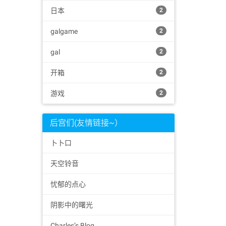
日本
2
galgame
2
gal
2
开箱
2
游戏
2
后宫们(友情链接~）
卜卜口
天空铃音
忧郁的点心
阴影中的曙光
Charles’s Blog