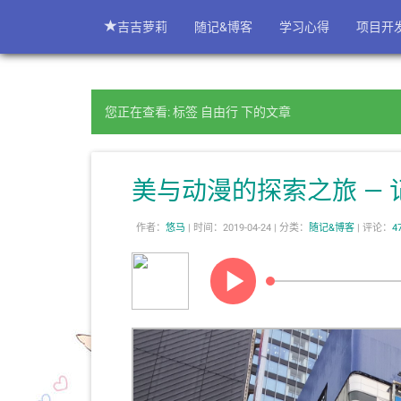
吉吉萝莉
随记&博客
学习心得
项目开
您正在查看: 标签 自由行 下的文章
美与动漫的探索之旅 — 
作者：
悠马
|
时间：2019-04-24 |
分类：
随记&博客
|
评论：
4
AIRness
茶太