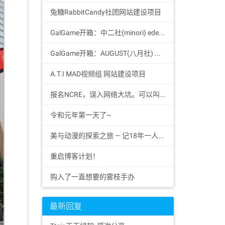
兔糖RabbitCandy社团网站建设项目
GalGame开箱：中二社(minori) eden*标准版游戏光碟
GalGame开箱：AUGUST(八月社) 大图书馆的牧羊人-初回限定Premium版特典BOX
A.T.I MAD视频组 网站建设项目
报名NCRE，误入网络大坑。可以叫我网管？
令和元年第一天了~
美与动漫的探索之旅 — 记18年一人14天的日本自助游体验
重启博客计划！
购入了一直想要的雾枝手办
最新回复