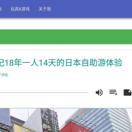
发
玩具&游戏
关于我
记18年一人14天的日本自助游体验
7 评论