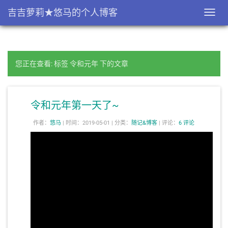
吉吉萝莉★悠马的个人博客
Toggl
navig
您正在查看: 标签 令和元年 下的文章
令和元年第一天了~
作者：
悠马
|
时间：2019-05-01 |
分类：
随记&博客
|
评论：
6 评论