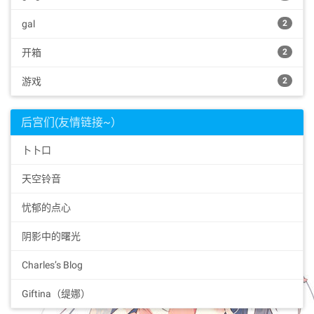
gal
2
开箱
2
游戏
2
后宫们(友情链接~）
卜卜口
天空铃音
忧郁的点心
阴影中的曙光
Charles’s Blog
Giftina（缇娜）